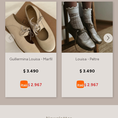
Guillermina Louisa - Marfil
Louisa - Peltre
$
3.490
$
3.490
2.967
2.967
$
$