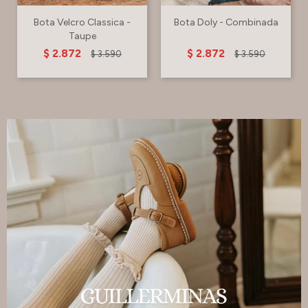
Bota Velcro Classica -
Bota Doly - Combinada
Taupe
$
2.872
$
2.872
$
3.590
$
3.590