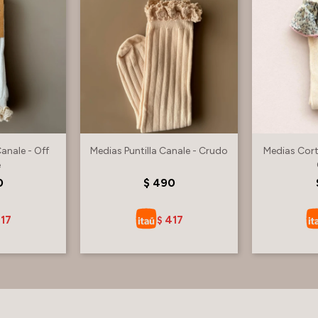
Canale - Off
Medias Puntilla Canale - Crudo
Medias Cort
e
0
$
490
17
417
$