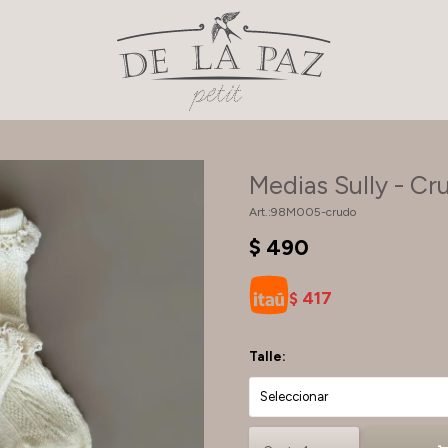
Medias Sully - Cr
98M005-crudo
$
490
417
$
Talle: