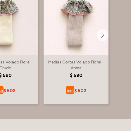
as Volado Floral -
Medias Cortas Volado Floral -
Medias
Crudo
Arena
$
590
$
590
502
502
$
$