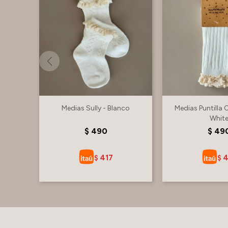
Medias Sully - Blanco
Medias Puntilla 
Whit
$
490
$
49
417
4
$
$