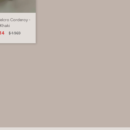
Velcro Corderoy -
Khaki
14
$
1.969