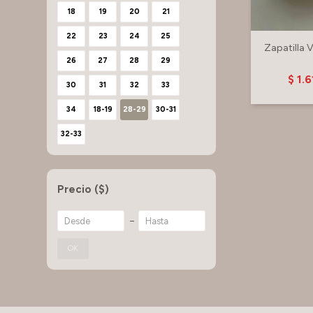
18
19
20
21
22
23
24
25
Zapatilla 
26
27
28
29
$
1.6
30
31
32
33
34
18-19
28-29
30-31
32-33
Precio
($)
OK