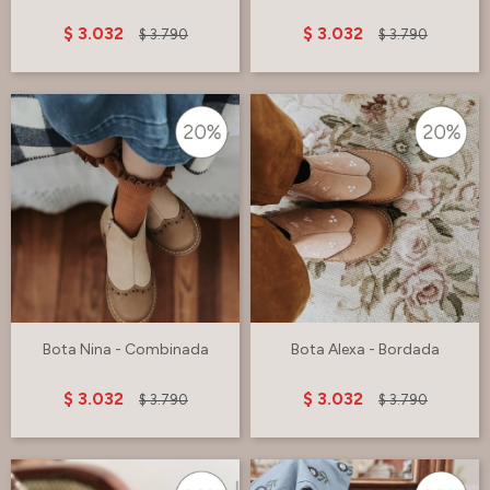
$
3.032
$
3.032
$
3.790
$
3.790
Bota Nina - Combinada
Bota Alexa - Bordada
$
3.032
$
3.032
$
3.790
$
3.790