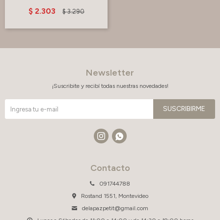
$
2.303
$
3.290
Newsletter
¡Suscribite y recibí todas nuestras novedades!
SUSCRIBIRME


Contacto
091744788
Rostand 1551, Montevideo
delapazpetit@gmail.com