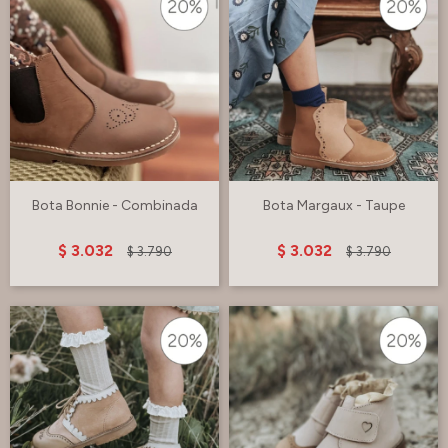
Bota Bonnie - Combinada
Bota Margaux - Taupe
$
3.032
$
3.032
$
3.790
$
3.790