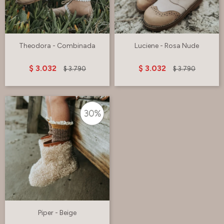
Theodora - Combinada
Luciene - Rosa Nude
$
3.032
$
3.032
$
3.790
$
3.790
Piper - Beige