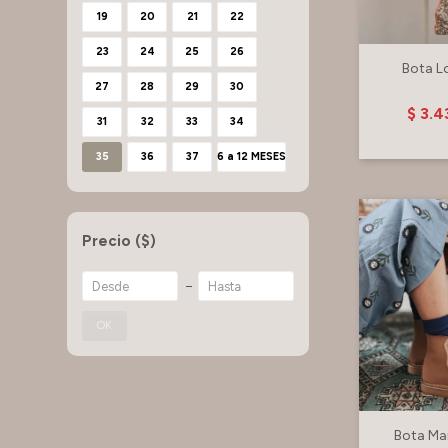
19
20
21
22
23
24
25
26
Bota L
27
28
29
30
$
3.4
31
32
33
34
35
36
37
6 a 12 MESES
Precio
($)
OK
Bota Ma