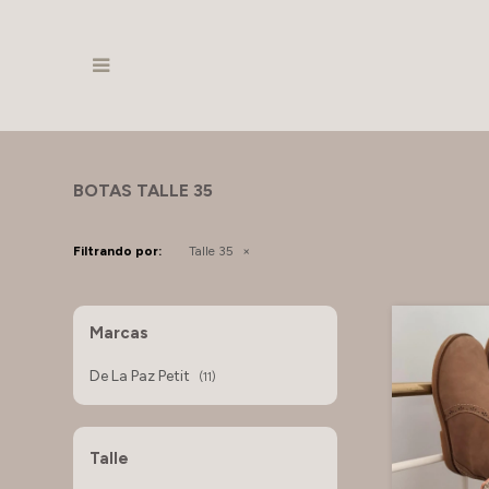

BOTAS TALLE 35
Filtrando por:
Talle 35
Marcas
De La Paz Petit
(11)
Talle