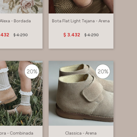
Alexa - Bordada
Bota Flat Light Tejana - Arena
.432
$
3.432
$
4.290
$
4.290
ora - Combinada
Classica - Arena