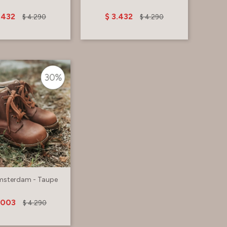
.432
$
3.432
$
4.290
$
4.290
msterdam - Taupe
.003
$
4.290