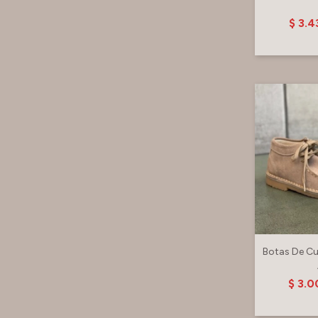
$
3.4
Botas De Cu
$
3.0