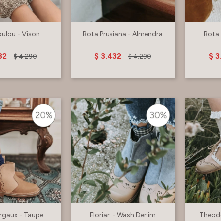
oulou - Vison
Bota Prusiana - Almendra
Bota 
32
$
3.432
$
3
$
4.290
$
4.290
rgaux - Taupe
Florian - Wash Denim
Theod