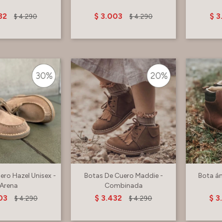
32
$
3.003
$
3
$
4.290
$
4.290
ero Hazel Unisex -
Botas De Cuero Maddie -
Bota á
Arena
Combinada
03
$
3.432
$
3
$
4.290
$
4.290