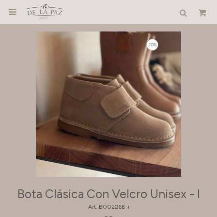

Bota Clásica Con Velcro Unisex - I
B00226B-i