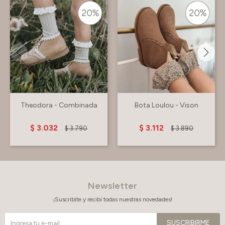
Theodora - Combinada
Bota Loulou - Vison
$
3.032
$
3.112
$
3.790
$
3.890
Newsletter
¡Suscribite y recibí todas nuestras novedades!
SUSCRIBIRME