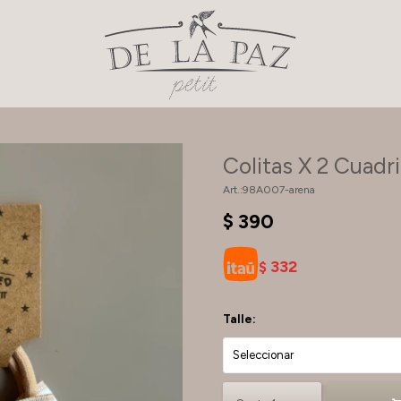
Colitas X 2 Cuadri
98A007-arena
$
390
332
$
Talle: