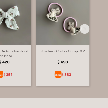
 De Algodón Floral
Broches - Colitas Conejo X 2
Broc
on Pinza
$
420
$
450
357
383
$
$