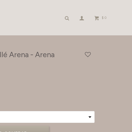
$
0
llé Arena - Arena