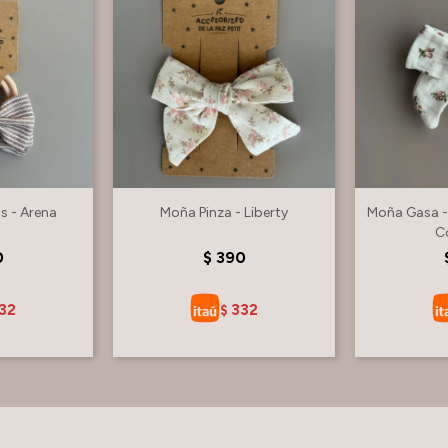
as - Arena
Moña Pinza - Liberty
Moña Gasa -
C
0
$
390
32
332
$