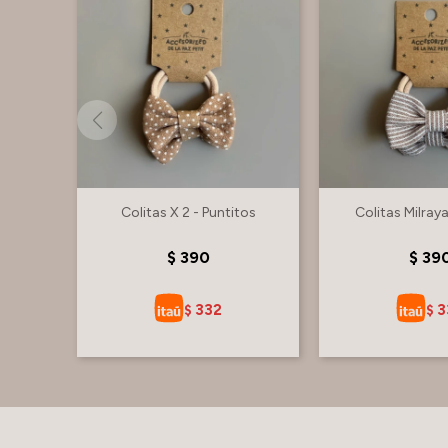
Colitas X 2 - Puntitos
Colitas Milray
$
390
$
39
332
3
$
$