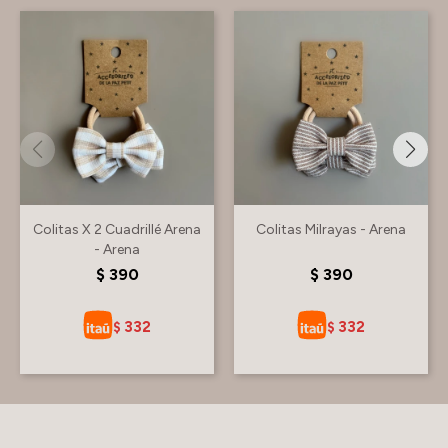
Colitas X 2 Cuadrillé Arena
Colitas Milrayas - Arena
- Arena
$
390
$
390
332
332
$
$