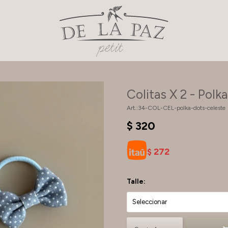
Colitas X 2 - Polk
34-COL-CEL-polka-dots-celeste
$
320
272
$
Talle: