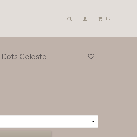
$
0
a Dots Celeste