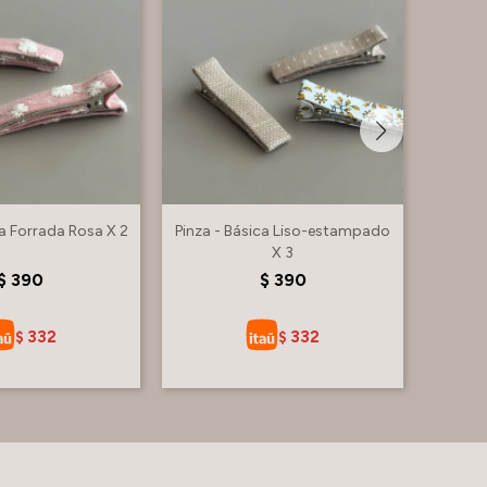
ca Forrada Rosa X 2
Pinza - Básica Liso-estampado
Colita
X 3
$
390
$
390
332
332
$
$