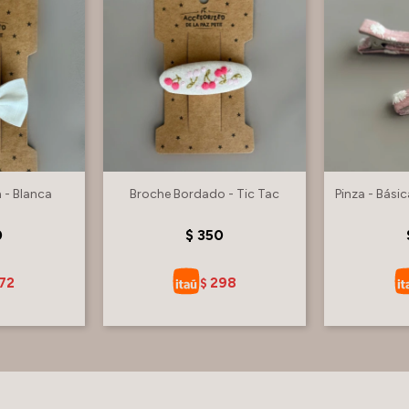
 - Blanca
Broche Bordado - Tic Tac
Pinza - Bási
0
$
350
72
298
$