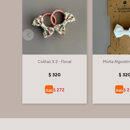
Colitas X 2 - Floral
Moña Algodón
$
320
$
32
272
2
$
$