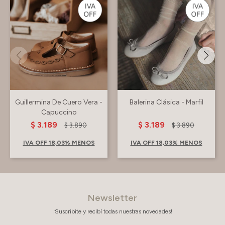
Guillermina De Cuero Vera -
Balerina Clásica - Marfil
Capuccino
$
3.189
$
3.189
$
3.890
$
3.890
IVA OFF 18,03% MENOS
IVA OFF 18,03% MENOS
Newsletter
¡Suscribite y recibí todas nuestras novedades!