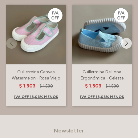
Guillermina Canvas
Guillermina De Lona
Watermelon - Rosa Viejo
Ergonómica - Celeste
Pastel
$
1.303
$
1.303
$
1.590
$
1.590
IVA OFF 18,03% MENOS
IVA OFF 18,03% MENOS
Newsletter