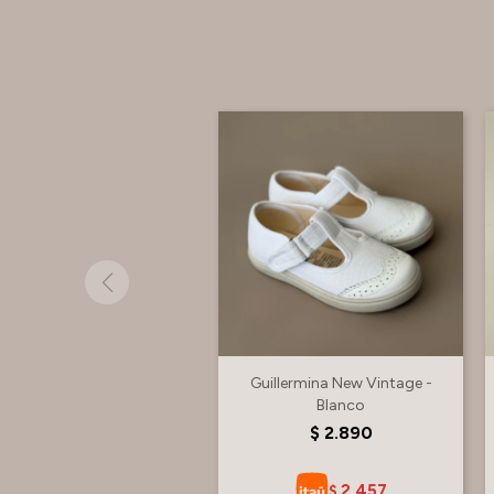
Guillermina New Vintage -
Blanco
$
2.890
2.457
$