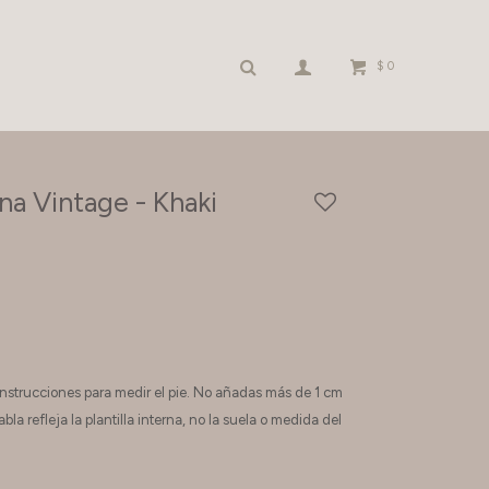
$
0
na Vintage - Khaki
s instrucciones para medir el pie. No añadas más de 1 cm
bla refleja la plantilla interna, no la suela o medida del