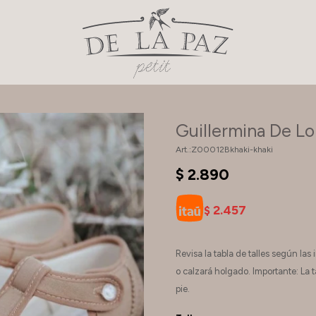
Guillermina De Lo
Z00012Bkhaki-khaki
$
2.890
2.457
$
Revisa la tabla de talles según la
o calzará holgado. Importante: La ta
pie.