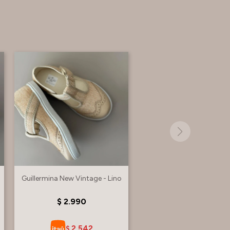
Guillermina New Vintage - Lino
$
2.990
2.542
$