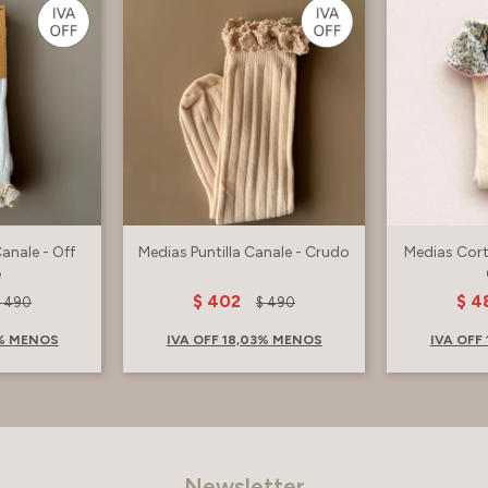
Canale - Off
Medias Puntilla Canale - Crudo
Medias Cort
e
$
402
$
4
$
490
$
490
3% MENOS
IVA OFF 18,03% MENOS
IVA OFF
Newsletter