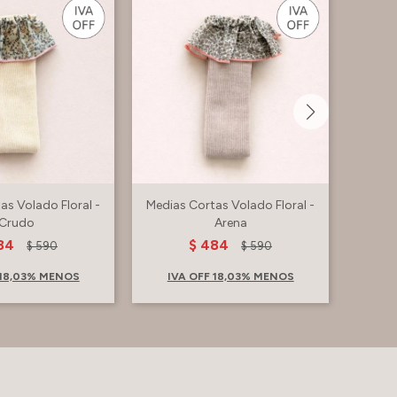
as Volado Floral -
Medias Cortas Volado Floral -
Medias
Crudo
Arena
84
$
484
$
590
$
590
 18,03% MENOS
IVA OFF 18,03% MENOS
IV