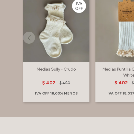
Medias Sully - Crudo
Medias Puntilla 
Whit
$
402
$
402
$
490
IVA OFF 18,03% MENOS
IVA OFF 18,0