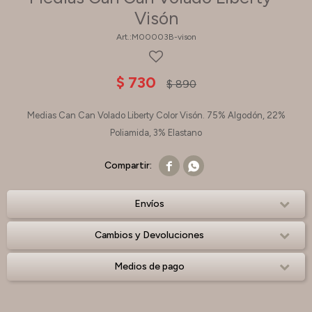
Visón
M00003B-vison
$
730
$
890
Medias Can Can Volado Liberty Color Visón. 75% Algodón, 22%
Poliamida, 3% Elastano


Envíos
Cambios y Devoluciones
Medios de pago