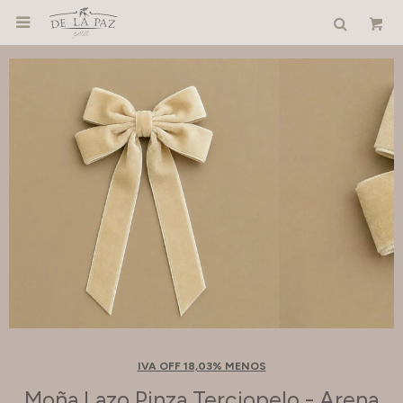

IVA OFF 18,03% MENOS
Moña Lazo Pinza Terciopelo - Arena