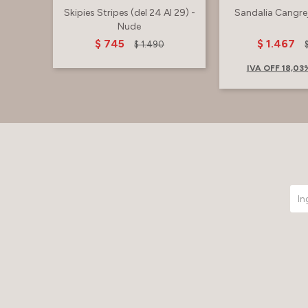
Skipies Stripes (del 24 Al 29) -
Sandalia Cangrej
Nude
$
745
$
1.467
$
1.490
IVA OFF 18,0