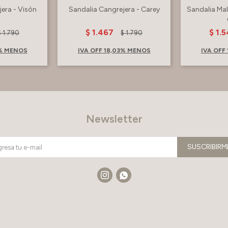
era - Visón
Sandalia Cangrejera - Carey
Sandalia Mali
$
1.467
$
1.
$
1.790
$
1.790
3% MENOS
IVA OFF 18,03% MENOS
IVA OFF
Newsletter
SUSCRIBIRM

