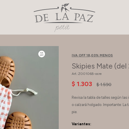
IVA OFF 18,03% MENOS
Skipies Mate (del 
Z00106B-ocre
$
1.303
$
1.590
Revisa la tabla de talles según la
o calzará holgado. Importante: La ta
pie.
Variantes: