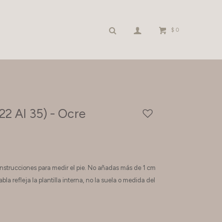
$
0
22 Al 35) - Ocre
s instrucciones para medir el pie. No añadas más de 1 cm
bla refleja la plantilla interna, no la suela o medida del