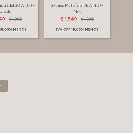
bú (del 30 Al 37) -
Skipies Mate (del 36 Al 40) -
Crudo
Milk
549
$
1.549
$
1.890
$
1.890
 18,03% MENOS
IVA OFF 18,03% MENOS
E