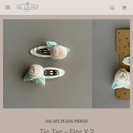

IVA OFF 18,03% MENOS
Tic Tac - Flor X 2