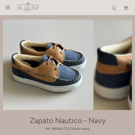

Zapato Nautico - Navy
99NAUTICONavy-navy