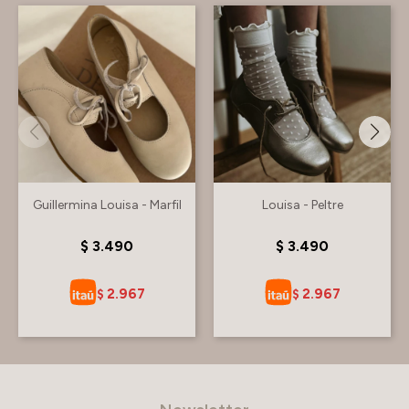
Guillermina Louisa - Marfil
Louisa - Peltre
$
3.490
$
3.490
2.967
2.967
$
$