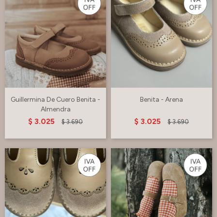
Guillermina De Cuero Benita -
Benita - Arena
Almendra
$
3.025
$
3.025
$
3.690
$
3.690