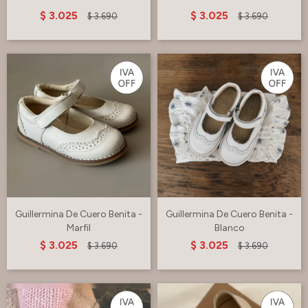
$
3.025
$
3.025
$
3.690
$
3.690
Guillermina De Cuero Benita -
Guillermina De Cuero Benita -
Marfil
Blanco
$
3.025
$
3.025
$
3.690
$
3.690