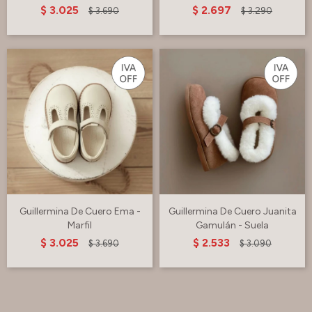
$
3.025
$
2.697
$
3.690
$
3.290
Guillermina De Cuero Ema -
Guillermina De Cuero Juanita
Marfil
Gamulán - Suela
$
3.025
$
2.533
$
3.690
$
3.090