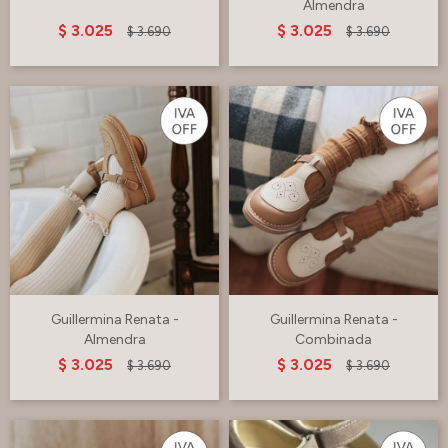
Almendra
$
3.025
$
3.025
$
3.690
$
3.690
Guillermina Renata -
Guillermina Renata -
Almendra
Combinada
$
3.025
$
3.025
$
3.690
$
3.690