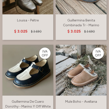
Louisa - Peltre
Guillermina Benita
Combinada Tr - Marino
$
3.025
$
3.025
$
3.690
$
3.690
Guillermina De Cuero
Mule Boho - Avellana
Dorothy - Marino Y Off White