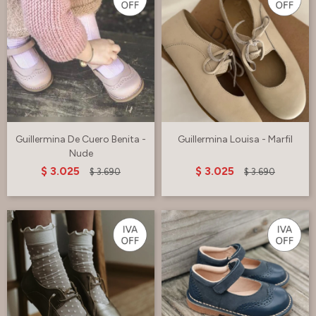
Guillermina De Cuero Benita -
Guillermina Louisa - Marfil
Nude
$
3.025
$
3.025
$
3.690
$
3.690