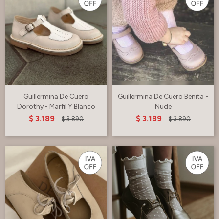
Guillermina De Cuero
Guillermina De Cuero Benita -
Dorothy - Marfil Y Blanco
Nude
$
3.189
$
3.189
$
3.890
$
3.890