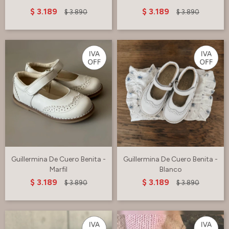
$
3.189
$
3.189
$
3.890
$
3.890
Guillermina De Cuero Benita -
Guillermina De Cuero Benita -
Marfil
Blanco
$
3.189
$
3.189
$
3.890
$
3.890