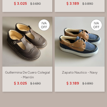
$
3.025
$
3.189
$
3.690
$
3.890
Guillermina De Cuero Colegial
Zapato Nautico - Navy
- Marrón
$
3.025
$
3.189
$
3.690
$
3.890