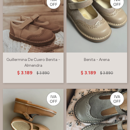
Guillermina De Cuero Benita -
Benita - Arena
Almendra
$
3.189
$
3.189
$
3.890
$
3.890