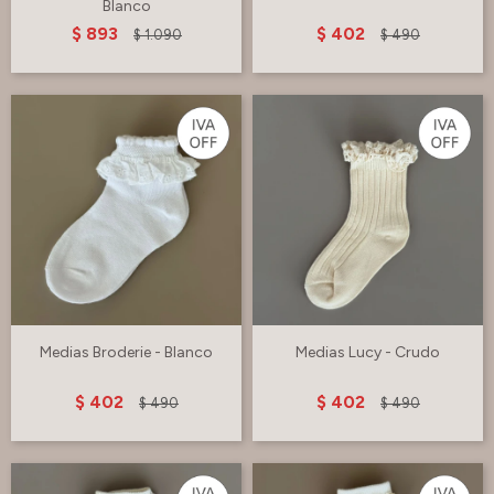
Blanco
$
893
$
402
$
1.090
$
490
Medias Broderie - Blanco
Medias Lucy - Crudo
$
402
$
402
$
490
$
490