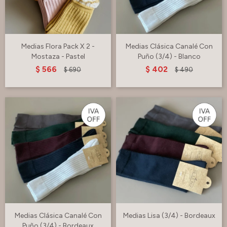
Medias Flora Pack X 2 -
Medias Clásica Canalé Con
Mostaza - Pastel
Puño (3/4) - Blanco
$
566
$
402
$
690
$
490
Medias Clásica Canalé Con
Medias Lisa (3/4) - Bordeaux
Puño (3/4) - Bordeaux