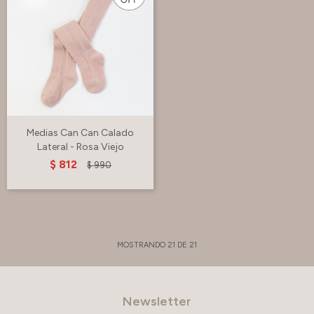
Medias Can Can Calado
Lateral - Rosa Viejo
$
812
$
990
MOSTRANDO
21
DE
21
Newsletter