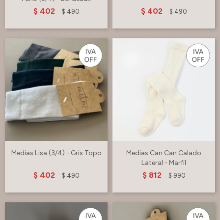
$
402
$
402
$
490
$
490
Medias Lisa (3/4) - Gris Topo
Medias Can Can Calado
Lateral - Marfil
$
402
$
812
$
490
$
990