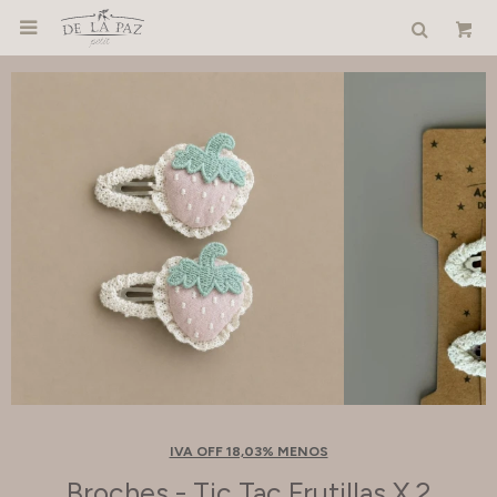

IVA OFF 18,03% MENOS
Broches - Tic Tac Frutillas X 2