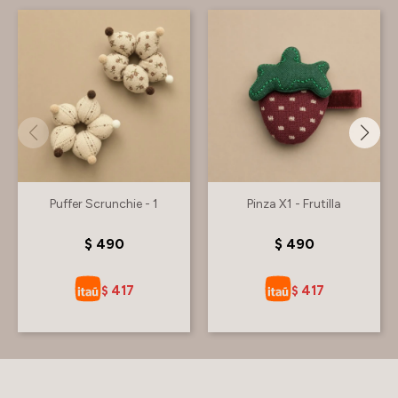
Puffer Scrunchie - 1
Pinza X1 - Frutilla
$
490
$
490
417
417
$
$