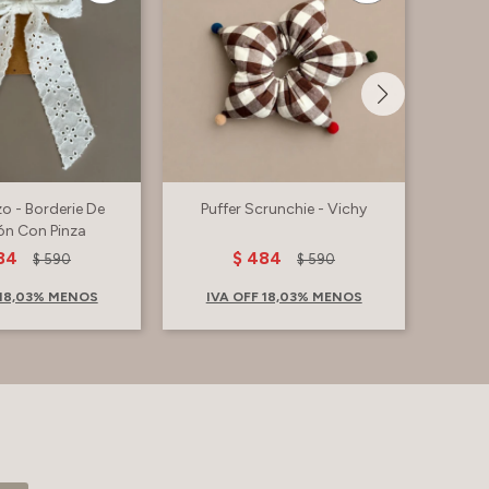
o - Borderie De
Puffer Scrunchie - Vichy
Moña L
ón Con Pinza
84
$
484
$
590
$
590
 18,03% MENOS
IVA OFF 18,03% MENOS
IV