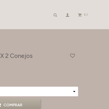
$
0
 X 2 Conejos
COMPRAR