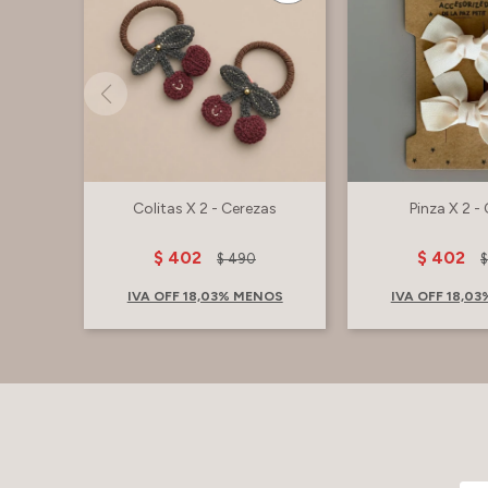
Colitas X 2 - Cerezas
Pinza X 2 -
$
402
$
402
$
490
IVA OFF 18,03% MENOS
IVA OFF 18,0