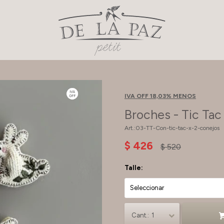
IVA OFF 18,03% MENOS
Broches - Tic Tac
03-TT-Con-tic-tac-x-2-conejos
$
426
$
520
Talle:
1