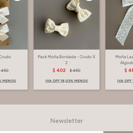
 Crudo
Pack Moña Bordada - Crudo X
Moña Laz
2
Algod
$
402
$
4
$
490
$
490
3% MENOS
IVA OFF 18,03% MENOS
IVA OFF
Newsletter