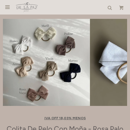

IVA OFF 18,03% MENOS
Colita De Pelo Con Moña - Rosa Palo