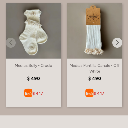
Medias Sully - Crudo
Medias Puntilla Canale - Off
White
$
490
$
490
417
417
$
$