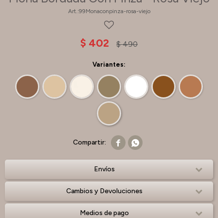
99Monaconpinza-rosa-viejo
$
402
$
490
Variantes:


Envíos
Cambios y Devoluciones
Medios de pago