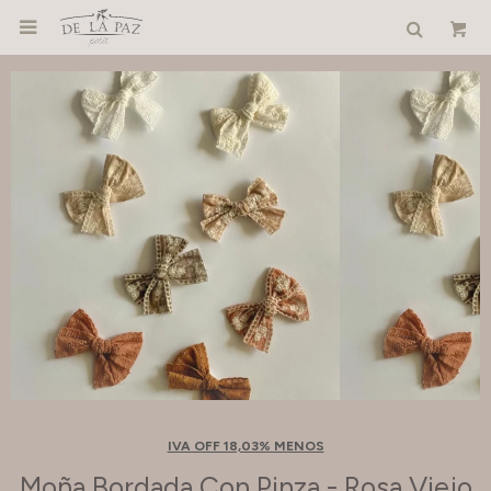

IVA OFF 18,03% MENOS
Moña Bordada Con Pinza - Rosa Viejo