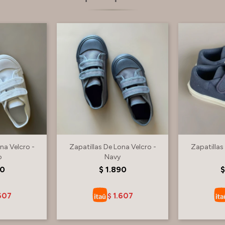
na Velcro -
Zapatillas De Lona Velcro -
Zapatillas
o
Navy
90
$
1.890
$
607
1.607
$