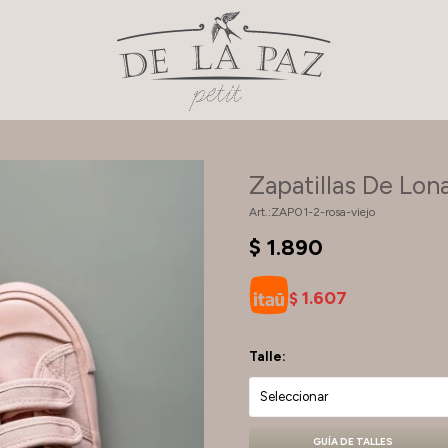
Zapatillas De Lon
ZAP01-2-rosa-viejo
$
1.890
1.607
$
Talle:
GUÍA DE TALLES