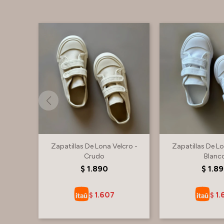
Zapatillas De Lona Velcro -
Zapatillas De Lo
Crudo
Blanc
$
1.890
$
1.8
1.607
1.
$
$