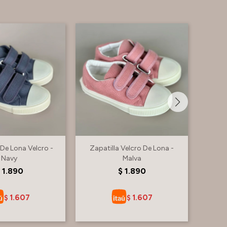
 De Lona Velcro -
Zapatilla Velcro De Lona -
Zapat
Navy
Malva
1.890
$
1.890
1.607
1.607
$
$