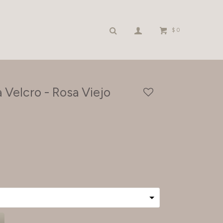
$
0
a Velcro - Rosa Viejo