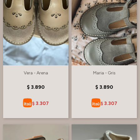
Vera - Arena
Maria - Gris
$
3.890
$
3.890
3.307
3.307
$
$