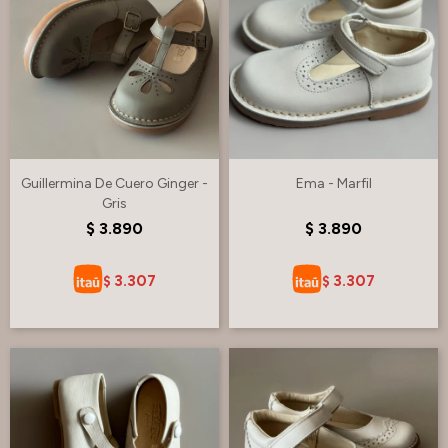
Guillermina De Cuero Ginger -
Ema - Marfil
Gris
$
3.890
$
3.890
3.307
3.307
$
$