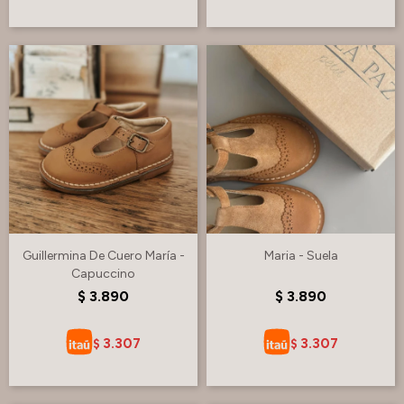
Guillermina De Cuero María -
Maria - Suela
Capuccino
$
3.890
$
3.890
3.307
3.307
$
$