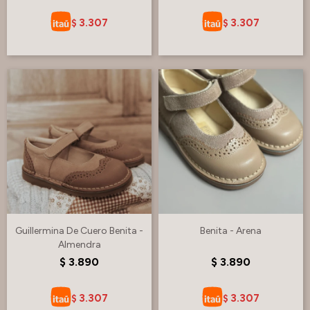
3.307
3.307
$
$
Guillermina De Cuero Benita -
Benita - Arena
Almendra
$
3.890
$
3.890
3.307
3.307
$
$