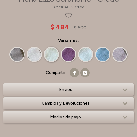
98A015-crudo
$
484
$
590
Variantes:


Envíos
Cambios y Devoluciones
Medios de pago