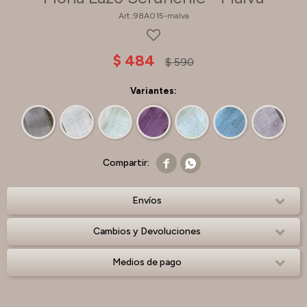
98A015-malva
$
484
$
590
Variantes:


Envíos
Cambios y Devoluciones
Medios de pago