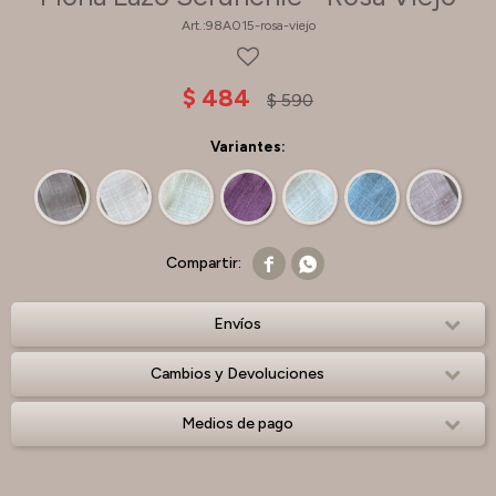
98A015-rosa-viejo
$
484
$
590
Variantes:


Envíos
Cambios y Devoluciones
Medios de pago