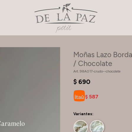
Moñas Lazo Borda
/ Chocolate
98A017-crudo--chocolate
$
690
587
$
Variantes: