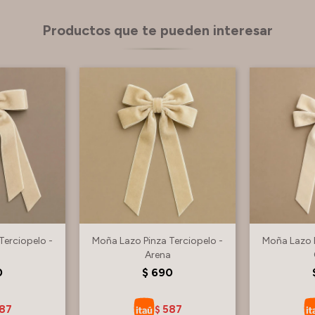
Productos que te pueden interesar
Terciopelo -
Moña Lazo Pinza Terciopelo -
Moña Lazo P
Arena
0
$
690
87
587
$