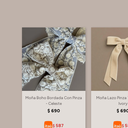
Moña Boho Bordada Con Pinza
Moña Lazo Pinza 
- Celeste
Ivory
$
690
$
69
587
5
$
$