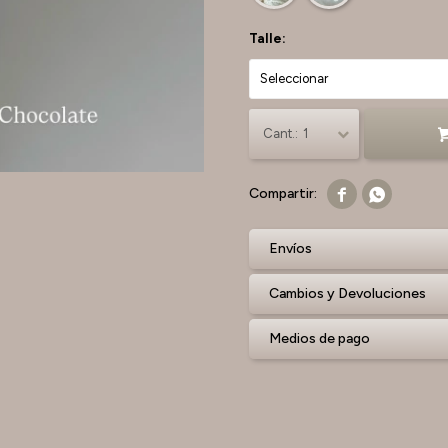
Talle:
1


Envíos
Cambios y Devoluciones
Medios de pago