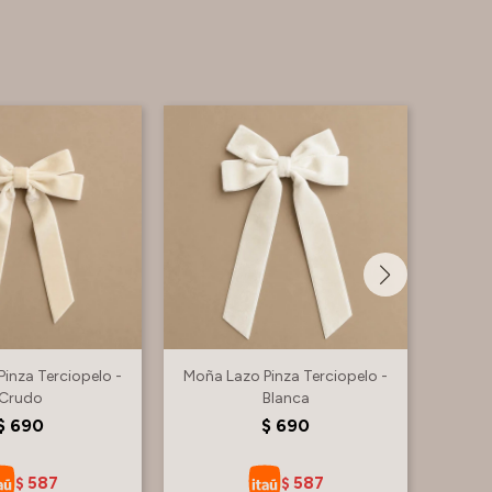
inza Terciopelo -
Moña Lazo Pinza Terciopelo -
Moña 
Crudo
Blanca
$
690
$
690
587
587
$
$