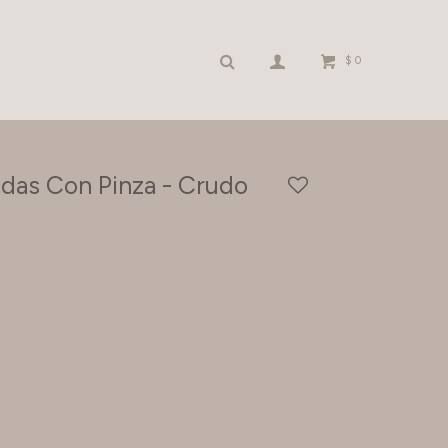
$
0
das Con Pinza - Crudo