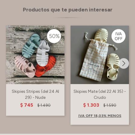
Productos que te pueden interesar
Skipies Stripes (del 24 Al
Skipies Mate (del 22 Al 35) -
29) - Nude
Crudo
$
745
$
1.303
$
1.490
$
1.590
IVA OFF 18,03% MENOS