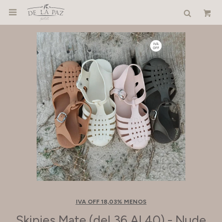

IVA OFF 18,03% MENOS
Skipies Mate (del 36 Al 40) - Nude