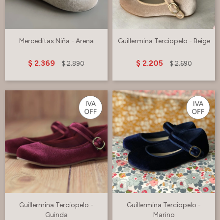
Merceditas Niña - Arena
Guillermina Terciopelo - Beige
$
2.369
$
2.205
$
2.890
$
2.690
Guillermina Terciopelo -
Guillermina Terciopelo -
Guinda
Marino