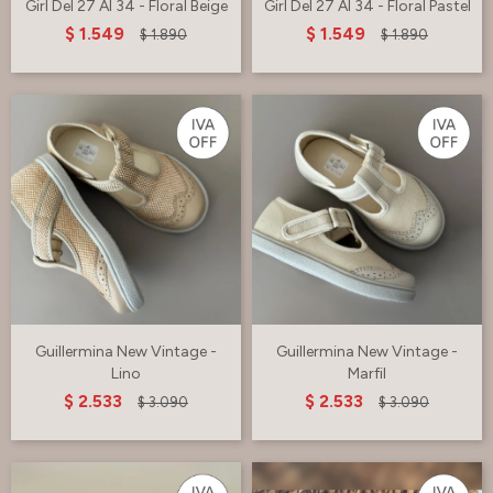
Girl Del 27 Al 34 - Floral Beige
Girl Del 27 Al 34 - Floral Pastel
$
1.549
$
1.549
$
1.890
$
1.890
Guillermina New Vintage -
Guillermina New Vintage -
Lino
Marfil
$
2.533
$
2.533
$
3.090
$
3.090