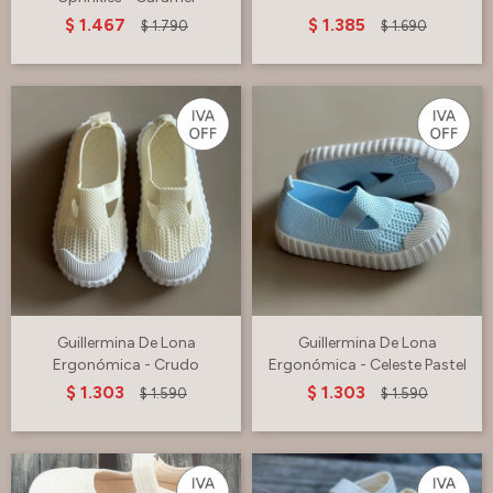
$
1.467
$
1.385
$
1.790
$
1.690
Guillermina De Lona
Guillermina De Lona
Ergonómica - Crudo
Ergonómica - Celeste Pastel
$
1.303
$
1.303
$
1.590
$
1.590