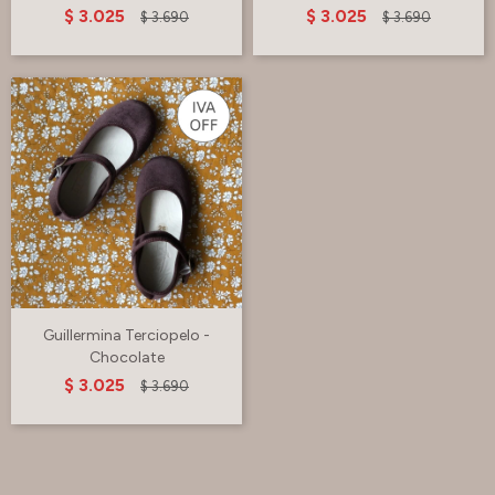
$
3.025
$
3.025
$
3.690
$
3.690
Guillermina Terciopelo -
Chocolate
$
3.025
$
3.690