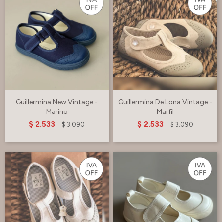
Guillermina New Vintage -
Guillermina De Lona Vintage -
Marino
Marfil
$
2.533
$
2.533
$
3.090
$
3.090