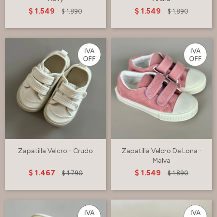
$
1.549
$
1.549
$
1.890
$
1.890
Zapatilla Velcro - Crudo
Zapatilla Velcro De Lona -
Malva
$
1.467
$
1.549
$
1.790
$
1.890