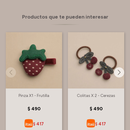
Productos que te pueden interesar
Pinza X1 - Frutilla
Colitas X 2 - Cerezas
$
490
$
490
417
417
$
$