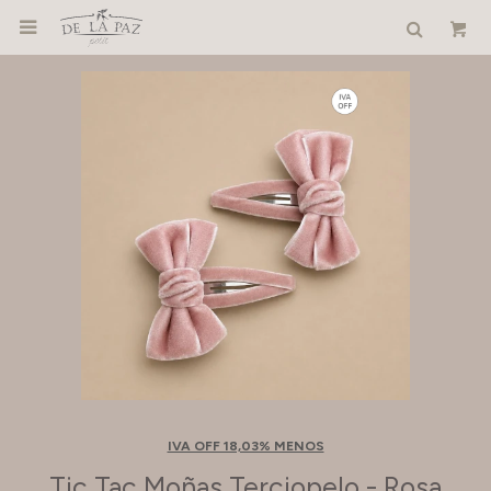

IVA OFF 18,03% MENOS
Tic Tac Moñas Terciopelo - Rosa