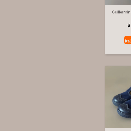
Guillermi
$