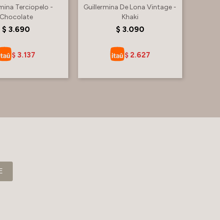
rmina Terciopelo -
Guillermina De Lona Vintage -
Chocolate
Khaki
$
3.690
$
3.090
3.137
2.627
$
$
E