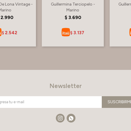
 De Lona Vintage -
Guillermina Terciopelo -
Guille
Marino
Marino
2.990
$
3.690
2.542
3.137
$
$
Newsletter
SUSCRIBIRM

