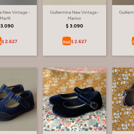
na New Vintage -
Guillermina New Vintage -
Guiller
Marfil
Marino
3.090
$
3.090
2.627
2.627
$
$