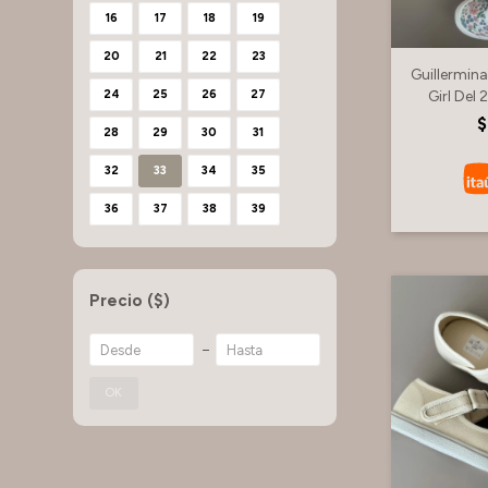
16
17
18
19
20
21
22
23
Guillermin
Girl Del 
24
25
26
27
$
28
29
30
31
32
33
34
35
36
37
38
39
Precio
($)
OK