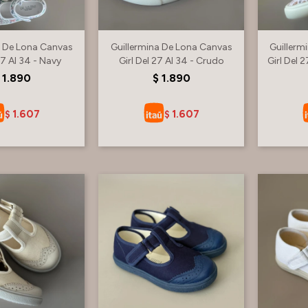
a De Lona Canvas
Guillermina De Lona Canvas
Guillerm
27 Al 34 - Navy
Girl Del 27 Al 34 - Crudo
Girl Del 2
1.890
$
1.890
1.607
1.607
$
$