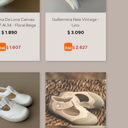
ina De Lona Canvas
Guillermina New Vintage -
7 Al 34 - Floral Beige
Lino
$
1.890
$
3.090
1.607
2.627
$
$