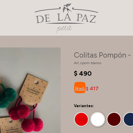
Colitas Pompón -
cpom-blanco
$
490
417
$
Variantes: