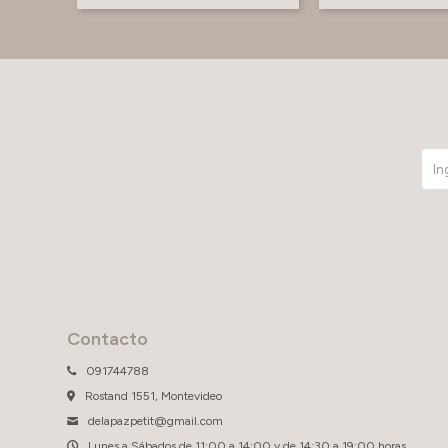
Contacto
091744788
Rostand 1551, Montevideo
delapazpetit@gmail.com
Lunes a Sábados de 11:00 a 14:00 y de 14:30 a 19:00 horas