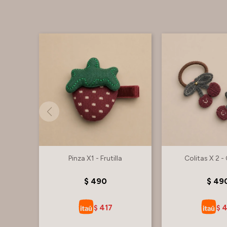
Pinza X1 - Frutilla
Colitas X 2 -
$
490
$
49
417
4
$
$