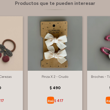
Productos que te pueden interesar
 Cerezas
Pinza X 2 - Crudo
Broches - T
0
$
490
17
417
$