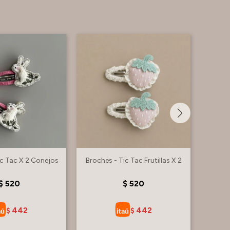
ic Tac X 2 Conejos
Broches - Tic Tac Frutillas X 2
Moñ
$
520
$
520
442
442
$
$